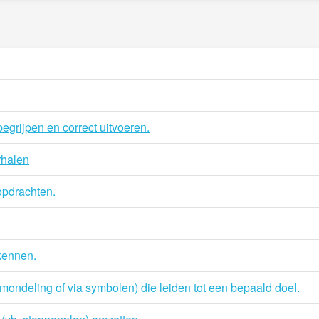
egrijpen en correct uitvoeren.
rhalen
lopdrachten.
rkennen.
ondeling of via symbolen) die leiden tot een bepaald doel.