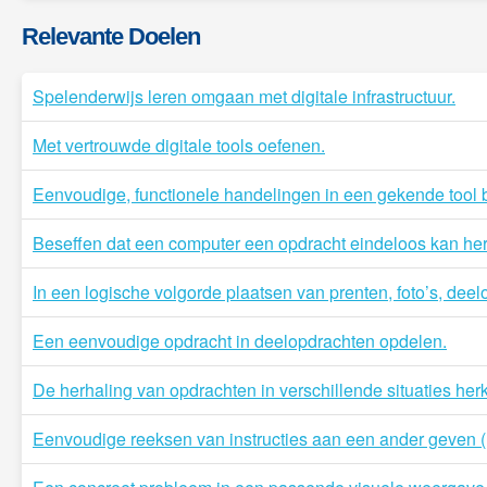
Relevante Doelen
Spelenderwijs leren omgaan met digitale infrastructuur.
Met vertrouwde digitale tools oefenen.
Eenvoudige, functionele handelingen in een gekende tool b
Beseffen dat een computer een opdracht eindeloos kan he
In een logische volgorde plaatsen van prenten, foto’s, dee
Een eenvoudige opdracht in deelopdrachten opdelen.
De herhaling van opdrachten in verschillende situaties he
Eenvoudige reeksen van instructies aan een ander geven (m